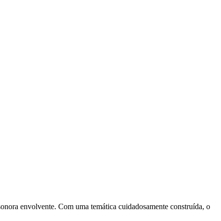
e sonora envolvente. Com uma temática cuidadosamente construída, o