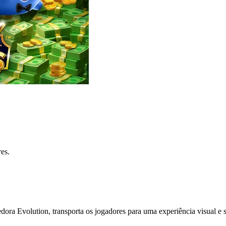
es.
dora Evolution, transporta os jogadores para uma experiência visual 
.