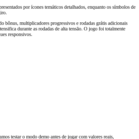
resentados por ícones temáticos detalhados, enquanto os símbolos de
iro.
 bônus, multiplicadores progressivos e rodadas grátis adicionais
nsifica durante as rodadas de alta tensão. O jogo foi totalmente
ques responsivos.
mos testar o modo demo antes de jogar com valores reais,