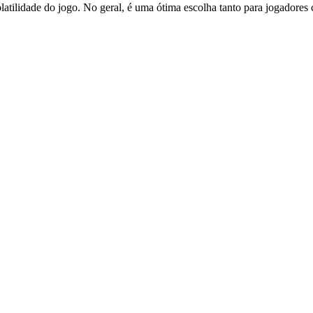
olatilidade do jogo. No geral, é uma ótima escolha tanto para jogadores