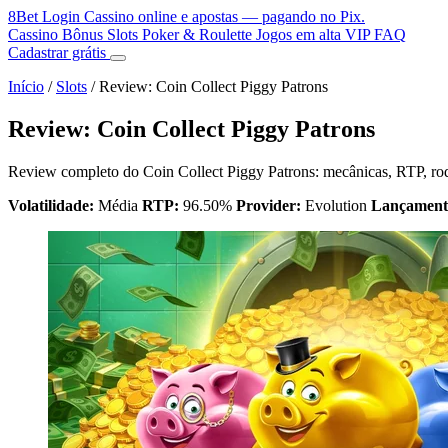
8Bet Login
Cassino online e apostas — pagando no Pix.
Cassino
Bônus
Slots
Poker & Roulette
Jogos em alta
VIP
FAQ
Cadastrar grátis
Início
/
Slots
/
Review: Coin Collect Piggy Patrons
Review: Coin Collect Piggy Patrons
Review completo do Coin Collect Piggy Patrons: mecânicas, RTP, rod
Volatilidade:
Média
RTP:
96.50%
Provider:
Evolution
Lançament